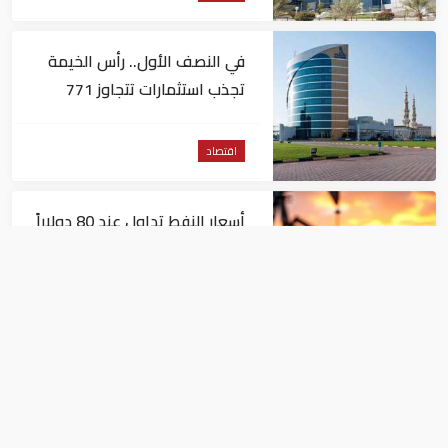
في النصف الأول.. رأس الخيمة
تجذب استثمارات تتجاوز 771
مليون درهم
اقتصاد
أسعار النفط تداول عند 80 دولاراً
للبرميل.. وتراجع الأسهم
الأمريكية
اقتصاد
توجهات جديدة للولايات
المتحدة.. منح 354.6 مليون دولار
مساعدات إلى الأردن