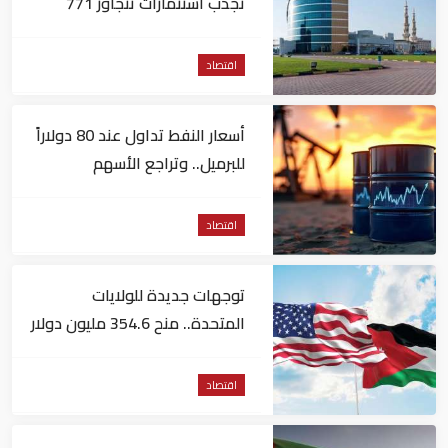
تجذب استثمارات تتجاوز 771
مليون درهم
اقتصاد
أسعار النفط تداول عند 80 دولاراً
للبرميل.. وتراجع الأسهم
الأمريكية
اقتصاد
توجهات جديدة للولايات
المتحدة.. منح 354.6 مليون دولار
مساعدات إلى الأردن
اقتصاد