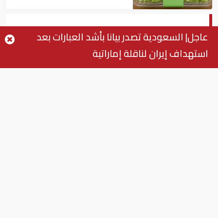
إيفان سوركوش: مصر شريك للاتحاد
عاجل| السعودية تصدر بيانا بأشد العبارات بعد
الاوروبي في 40 مشروع بـ 140 مليون يورو
استهداف إيران لناقلة إماراتية
سفير الاتحاد الاوروبي بالقاهرة