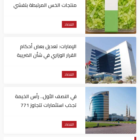
منتجات الخس المرتبطة بتفشي
داء السيكلوسبورا
اقتصاد
الإمارات: تعديل بعض أحكام
القرار الوزاري في شأن الضريبة
على الشركات والأعمال
اقتصاد
في النصف الأول.. رأس الخيمة
تجذب استثمارات تتجاوز 771
مليون درهم
اقتصاد