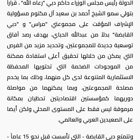
الدولة رئيس مجلس الوزراء حاكم دبي "رعاه الله" ، قراراً
بتولي سمو الشيخ أحمد بن سعيد آل مكتوم مسؤولية
الإشراف المؤقت على مجموعتي "مراس" و "دبي
القابضة" بدلاً من عبدالله الحباي، بهدف رصد آفاق
توسعية جديدة للمجموعتين، وتحديد مزيد من الفرص
التي يمكن من خلالها تحقيق أعلى استفادة ممكنة
من الموجودات الضخمة التي تحتويها المحفظة
الاستثمارية المتنوعة لدى كل منهما، وذلك بما يخدم
مصلحة المجموعتين، وبما يمكنهما من مواصلة
دوريهما كمؤسستين اقتصاديتين تحظيان بمكانة
مرموقة ليس فقط على المستوى المحلي ولكن أيضا
على الصعيدين العربي والعالمي.
وتتمتع دبي القابضة - التي تأسست قبل نحو 15 عاماً -