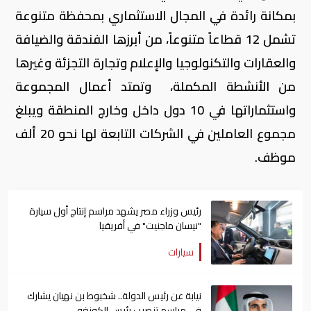
بمكانة رائدة في المجال الاستثماري بمحفظة متنوعة
تشمل 12 قطاعاً متنوعاً، من أبرزها الفندقة والضيافة
والعقارات والتكنولوجيا والإعلام وتجارة التجزئة وغيرها
من الأنشطة المكملة، وتمتد أعمال المجموعة
واستثماراتها في 10 دول داخل وخارج المنطقة ويبلغ
مجموع العاملين في الشركات التابعة لها نحو 20 ألف
موظف.
رئيس وزراء مصر يشهد مراسم إنتاج أول سيارة
"نيسان ماجنيت" في أفريقيا
سيارات
نيابة عن رئيس الدولة.. شخبوط بن نهيان يشارك
في مراسم تنصيب رئيس الكونغو