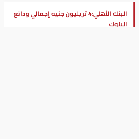
البنك الأهلي:4 تريليون جنيه إجمالي ودائع
البنوك
البنك الأهلي
محمد يحيى