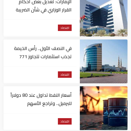
الإمارات: تعديل بعض أحكام
القرار الوزاري في شأن الضريبة
على الشركات والأعمال
اقتصاد
في النصف الأول.. رأس الخيمة
تجذب استثمارات تتجاوز 771
مليون درهم
اقتصاد
أسعار النفط تداول عند 80 دولاراً
للبرميل.. وتراجع الأسهم
الأمريكية
اقتصاد