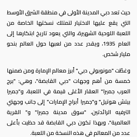
حيث تعد دبي المدينة الأولى في منطقة الشرق الأوسط
التي يقع عليها الاختيار لتمتلك نسختها الخاصة من
اللعبة اللوحية الشهيرة، والتي يعود تاريخ ابتكارها إلى
العام 1935، ويقدر عدد من لعبها حول العالم بنحو
مليار شخص.
وغطّت "مونوبولي دبي" أبرز معالم الإمارة ومن ضمنها
خمسة من أهم وجهات "دبي القابضة"، وهي: "برج
العرب جميرا" العقار الأغلى قيمة في اللعبة، و"جميرا
بيتش هوتيل" و"جميرا أبراج الإمارات" إلى جانب وجهتي
الترفيه الرائدتين، "سوق مدينة جميرا" و" القرية
العالمية"، وبهذا تكون دبي القابضة قد حظيت بأعلى
عدد من المعالم في هذه النسخة من اللعبة.