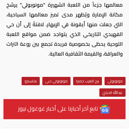
معالمها جزءاً من اللعبة الشهيرة "مونوبولي" يرسّخ
مكانة الإمارة ويُظهر مدى تميز معالمها السياحية،
التي جعلت منها أيقونة في الإبهار، لافتةً إلى أن حي
الفهيدي التاريخي الذي يتواجد ضمن مواقع اللعبة
اللوحية يحظى بخصوصية فريدة تجمع بين روعة التراث
والعراقة، والقيمة الثقافية العالية.
مونوبولي
برج العرب جميرا
مونوبولي دبي
هاسبرو
عبدالله الحباي
تابع آخر أخبارنا على أخبار غوغول نيوز