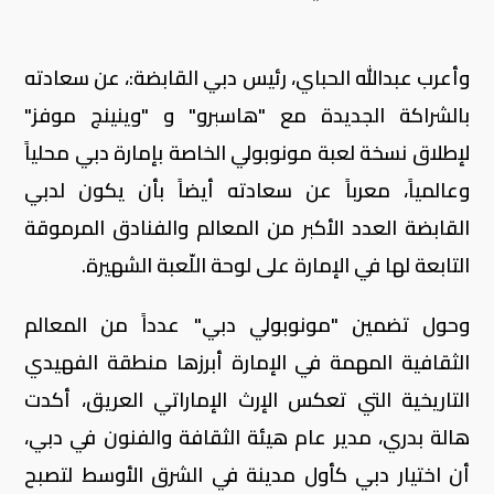
وأعرب عبدالله الحباي، رئيس دبي القابضة:، عن سعادته
بالشراكة الجديدة مع "هاسبرو" و "وينينج موفز"
لإطلاق نسخة لعبة مونوبولي الخاصة بإمارة دبي محلياً
وعالمياً، معرباً عن سعادته أيضاً بأن يكون لدبي
القابضة العدد الأكبر من المعالم والفنادق المرموقة
التابعة لها في الإمارة على لوحة اللّعبة الشهيرة.
وحول تضمين "مونوبولي دبي" عدداً من المعالم
الثقافية المهمة في الإمارة أبرزها منطقة الفهيدي
التاريخية التي تعكس الإرث الإماراتي العريق، أكدت
هالة بدري، مدير عام هيئة الثقافة والفنون في دبي،
أن اختيار دبي كأول مدينة في الشرق الأوسط لتصبح