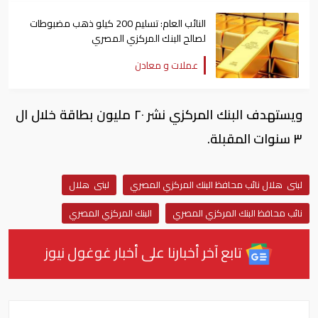
النائب العام: تسليم 200 كيلو ذهب مضبوطات
لصالح البنك المركزي المصري
عملات و معادن
ويستهدف البنك المركزي نشر ٢٠ مليون بطاقة خلال ال
٣ سنوات المقبلة.
لبنى هلال نائب محافظ البنك المركزي المصري
لبنى هلال
نائب محافظ البنك المركزي المصري
البنك المركزي المصري
تابع آخر أخبارنا على أخبار غوغول نيوز