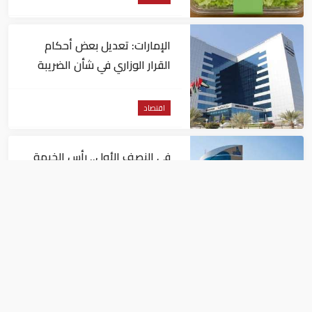
الإمارات: تعديل بعض أحكام
القرار الوزاري في شأن الضريبة
على الشركات والأعمال
اقتصاد
في النصف الأول.. رأس الخيمة
تجذب استثمارات تتجاوز 771
مليون درهم
اقتصاد
أسعار النفط تداول عند 80 دولاراً
للبرميل.. وتراجع الأسهم
الأمريكية