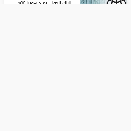
البنك الدولي يمنح سوريا 100
مليون دولار
اقتصاد
البيئة: خلو أسواق الإمارات من
منتجات الخس المرتبطة بتفشي
داء السيكلوسبورا
اقتصاد
انطلاق أعمال المؤتمر العام الثامن عشر
لمنظمة الأمم المتحدة للتنمية الصناعية
"اليونيدو"