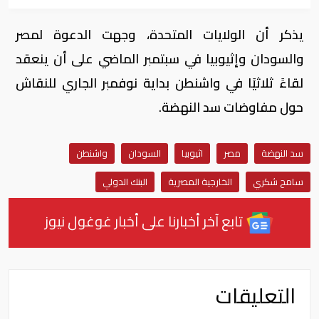
يذكر أن الولايات المتحدة، وجهت الدعوة لمصر
والسودان وإثيوبيا في سبتمبر الماضي على أن ينعقد
لقاءً ثلاثيًا في واشنطن بداية نوفمبر الجاري للنقاش
حول مفاوضات سد النهضة.
سد النهضة
مصر
اثيوبيا
السودان
واشنطن
سامح شكري
الخارجية المصرية
البنك الدولي
تابع آخر أخبارنا على أخبار غوغول نيوز
التعليقات