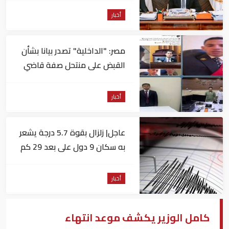
أخبار
مصر: "الداخلية" تصدر بيانا بشأن
القبض على منتحل صفة قاضي
للاستيلاء على المواطنين
أخبار
عاجل| زلزال بقوة 5.7 درجة يشعر
به سكان 9 دول على بعد 29 كم
من السويس
أخبار
كامل الوزير يكشف موعد انتهاء