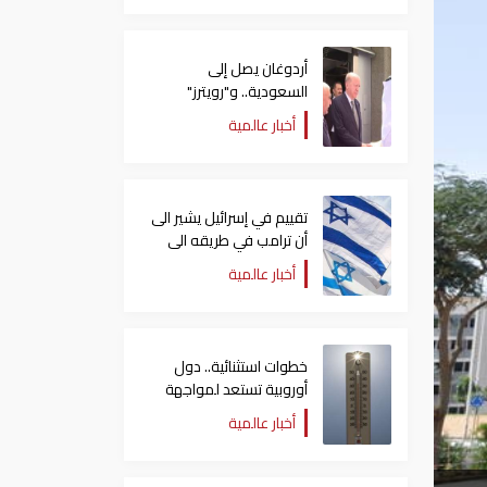
أردوغان يصل إلى
السعودية.. و"رويترز"
تكشف تفاصيل الاتفاق
أخبار عالمية
المرتقب
تقييم في إسرائيل يشير الى
أن ترامب في طريقه الى
إبرام اتفاق مع إيران
أخبار عالمية
خطوات استثنائية.. دول
أوروبية تستعد لمواجهة
موجة حر غير مسبوقة
أخبار عالمية