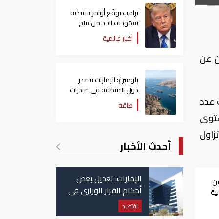
ترامب يوقّع أوامر تنفيذية
تستهدف الحد من منح
الجنسية الأمريكية بالولادة
أخبار عالمية
ن عن
بلومبرغ: الإمارات تتصدر
دول المنطقة في صادرات
 عدد
النفط عبر مضيق هرمز
طاقة
ستوى
زاول
أحدث الأخبار
الإمارات: تعديل بعض
من
أحكام القرار الوزاري في
ية
شأن الضريبة على
اقتصاد
الشركات والأعمال