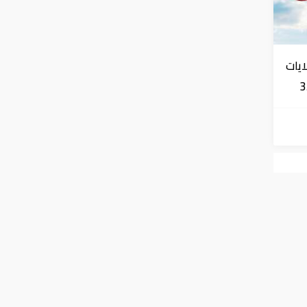
ايات
354.
ات