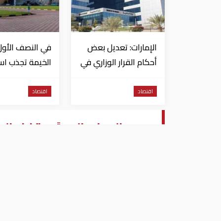
الإمارات: تعديل بعض
في النصف الأول
أحكام القرار الوزاري في
الخيمة تجذب اس
شأن الضريبة على
تتجاوز 771 مليون درهم
الشركات والأعمال
اقتصاد
اقتصاد
سعر الدولار اليومً مقابل ا