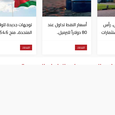
.. رأس
أسعار النفط تداول عند
توجهات جديدة للول
تثمارات
80 دولاراً للبرميل..
المتحدة.. منح 6
وتراجع الأسهم
مليون دولار مساعد
الأمريكية
إلى الأردن
اقتصاد
اقتصاد
لجنيه المصري في البنوك المصرية