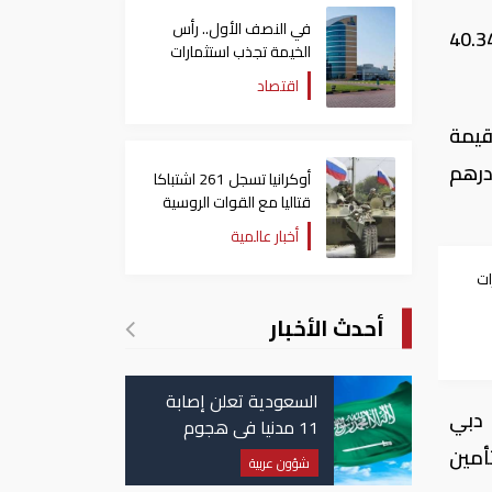
في النصف الأول.. رأس
بي المالي، تعاملات جلسة أول الأسبوع اليوم الأحد، على انخفاض بنسبة 1.47%، خاسرا 40.34
الخيمة تجذب استثمارات
تتجاوز 771 مليون درهم
اقتصاد
ركة وارتفعت القيمة
ليون سهم، بقيمة 114,1 مليون درهم
أوكرانيا تسجل 261 اشتباكا
قتاليا مع القوات الروسية
أخبار عالمية
ت
أحدث الأخبار
ع
السعودية تعلن إصابة
بنك الامارات دبي
11 مدنيا في هجوم
حوثي على نجران
امية للتأمين
شؤون عربية