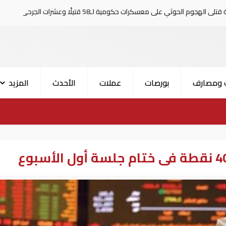
رات حكومية لـ58 قتيلًا وعشرات الجرحى
ترام
 ومصارف
بورصات
عملات
الأحدث
المزيد