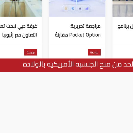
 برنامج
مراجعة تحريرية:
غرفة دبي تبحث تعز
Pocket Option مقارنةً
التعاون مع إثيوبيا
د في
بمنصات التداول الأخرى
بورصة
بورصة
حد من منح الجنسية الأمريكية بالولادة
المؤشر العام لبورصة الكويت يخسر 7.59 نقطة فى ختام التعاملات