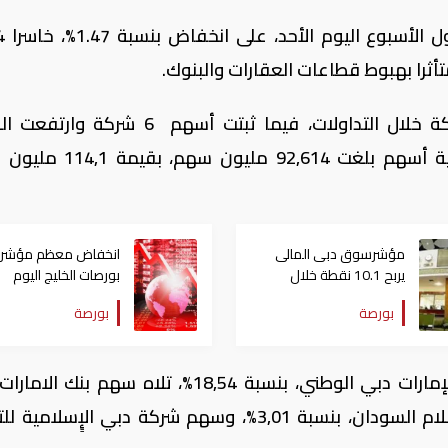
أنهى مؤشر د
.
وانخفضت القيمة السوقية لأسهم 17شركة خلال التداولات، فيما ثبتت أسهم 6 ش
السوقية لأسهم 10 شركات، من خلال كمية أسهم بلغت 92,614 م
مؤشرسوق دبى المالى
انخفاض معظم مؤشرا
يربح 10.1 نقطة خلال
بورصات الخليج اليوم
تعاملات اليوم الخميس
الأربعاء.. والكويت ترتف
بورصة
بورصة
هامشيا
وتصدر الشركات الأكثر انخفاضا، سهم بنك الإمارات دبي الوطني، بنسبة 18,54%، تلاه سهم 
الوطني، بنسبة 5,00%، ثم سهم مصرف السلام السودان، بنسبة 3,01%، وسهم شركة دبي الإٍسل