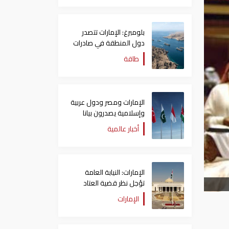
بلومبرغ: الإمارات تتصدر
دول المنطقة في صادرات
النفط عبر مضيق هرمز
طاقة
الإمارات ومصر ودول عربية
وإسلامية يصدرون بيانا
مشتركا بشأن الانتهاكات
أخبار عالمية
الإسرائيلية في غزة
الإمارات: النيابة العامة
تؤجل نظر قضية العتاد
العسكري للسودان
الإمارات