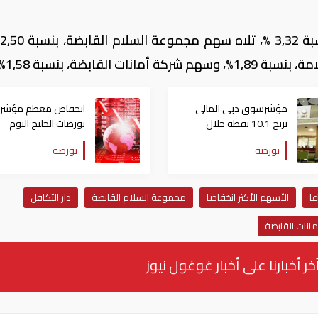
لقابضة، بنسبة 1,58%.
مؤشرسوق دبى المالى
انخفاض معظم مؤشرا
يربح 10.1 نقطة خلال
بورصات الخليج اليوم
تعاملات اليوم الخميس
الأربعاء.. والكويت ترتف
بورصة
بورصة
هامشيا
عا
الأسهم الأكثر انخفاضا
مجموعة السلام القابضة
دار التكافل
انات القابضة
خر أخبارنا على أخبار غوغول نيوز