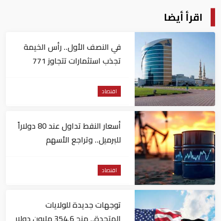
اقرأ أيضا
في النصف الأول.. رأس الخيمة
تجذب استثمارات تتجاوز 771
مليون درهم
اقتصاد
أسعار النفط تداول عند 80 دولاراً
للبرميل.. وتراجع الأسهم
الأمريكية
اقتصاد
توجهات جديدة للولايات
المتحدة.. منح 354.6 مليون دولار