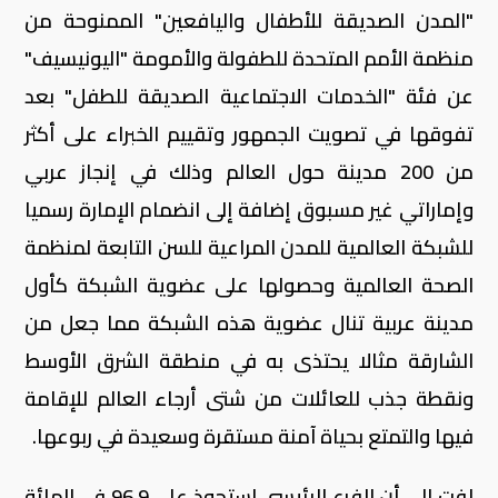
"المدن الصديقة للأطفال واليافعين" الممنوحة من
منظمة الأمم المتحدة للطفولة والأمومة "اليونيسيف"
عن فئة "الخدمات الاجتماعية الصديقة للطفل" بعد
تفوقها في تصويت الجمهور وتقييم الخبراء على أكثر
من 200 مدينة حول العالم وذلك في إنجاز عربي
وإماراتي غير مسبوق إضافة إلى انضمام الإمارة رسميا
للشبكة العالمية للمدن المراعية للسن التابعة لمنظمة
الصحة العالمية وحصولها على عضوية الشبكة كأول
مدينة عربية تنال عضوية هذه الشبكة مما جعل من
الشارقة مثالا يحتذى به في منطقة الشرق الأوسط
ونقطة جذب للعائلات من شتى أرجاء العالم للإقامة
فيها والتمتع بحياة آمنة مستقرة وسعيدة في ربوعها.
لفت إلى أن الفرع الرئيسي استحوذ على 96.9 في المائة