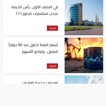
في النصف الأول.. رأس الخيمة
تجذب استثمارات تتجاوز 771
مليون درهم
اقتصاد
أسعار النفط تداول عند 80 دولاراً
للبرميل.. وتراجع الأسهم
الأمريكية
اقتصاد
توجهات جديدة للولايات
المتحدة.. منح 354.6 مليون دولار
مساعدات إلى الأردن
اقتصاد