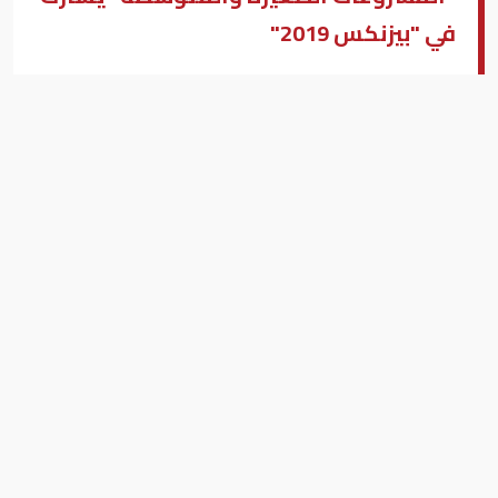
في "بيزنكس 2019"
نيفين جامع الرئيس التنفيذي لجهاز تنمية المشروعات الصغيرة
والمتوسطة
أميرة هيكل