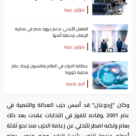
شؤون عربية
العاهل الأردني: ندعم جهود مصر في محاربة
الإرهاب وحماية أمنها
شؤون عربية
عمالقة الدواء في العالم يتنافسون لإيجاد عقار
محاربة كورونا
أخبار عالمية
وكان "إردوغان" قد أسس حزب العدالة والتنمية في
عام 2001 ,وقاده للفوز في انتخابات عقدت بعد ذلك
بعام ولكنه اضطر للتخلي عن زعامة الحزب منذ نحو ثلاثة
أعوام عندما انتخب رئيسا للبلاد ,وهو منصب يعلو