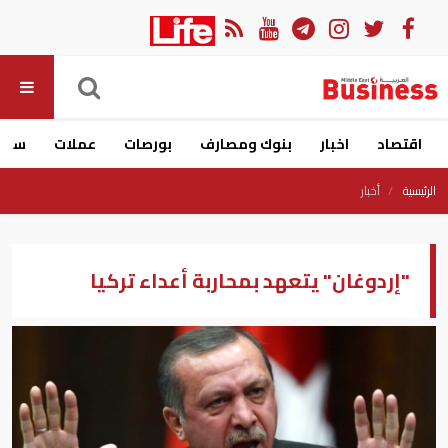
اقتصاد
اخبار
بنوك ومصارف
بورصات
عملات
سيار
الرئيسية
أخبار
"إردوغان" يتعهد بمحاربة أعداء تركيا