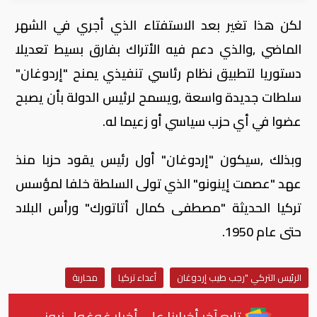
لكن هذا تغير بعد الاستفتاء الذي أجري في الشهر
الماضي ,والذي دعم فيه الأتراك بفارق بسيط تعديلا
دستوريا لتطبيق نظام رئاسي تنفيذي يمنح "إردوغان"
سلطات جديدة واسعة ,ويسمح لرئيس الدولة بأن يصبح
عضوا في أي حزب سياسي أو زعيما له.
وبذلك ,سيكون "إردوغان" أول رئيس يقود حزبا منذ
عهد "عصمت إينونو" الذي تولى السلطة خلفا لمؤسس
تركيا الحديثة "مصطفى كمال أتاتورك" ورأس البلاد
حتى عام 1950.
الرئيس التركي "رجب طيب إردوغان
أعداء تركيا
محاربة
تابع آخر أخبارنا على أخبار غوغول نيوز