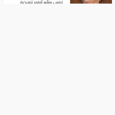
ترامب يوقّع أوامر تنفيذية
تستهدف الحد من منح الجنسية
الأمريكية بالولادة
أخبار عالمية
الجيش الأمريكي يغير مسار 49
سفينة تجارية في مضيق هرمز
أخبار عالمية
الجيش يحاول فتح الطرق الرئيسية..
والشعب اللبناني يرفض