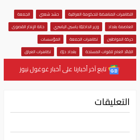
التظاهرات المناهضة للحكومة العراقية
حشد شعبي
الجمعة
العاصمة بغداد
وزير الداخليّة ياسين الياسري
حالة الإنذار القصوى
حركة المواطنين
تظاهرات الجمعة
المؤسسات
القائد العام للقوات المسلحة
بغداد حرّة
تظاهرات العراق
تابع آخر أخبارنا على أخبار غوغول نيوز
التعليقات