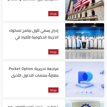
بورصة
إدراج رسمي لأول برنامج لصكوك
الخزينة الحكومية للأفراد في
"ناسداك دبي"
بورصة
مراجعة تحريرية: Pocket Option
مقارنةً بمنصات التداول الأخرى
بورصة
غرفة دبي تبحث تعزيز التعاون مع