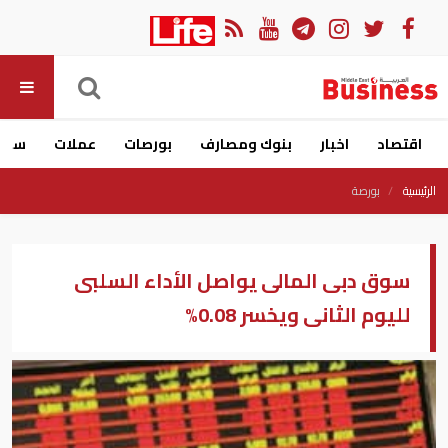
اقتصاد
اخبار
بنوك ومصارف
بورصات
عملات
سيار
الرئيسية
بورصة
سوق دبى المالى يواصل الأداء السلبى
لليوم الثانى ويخسر 0.08%