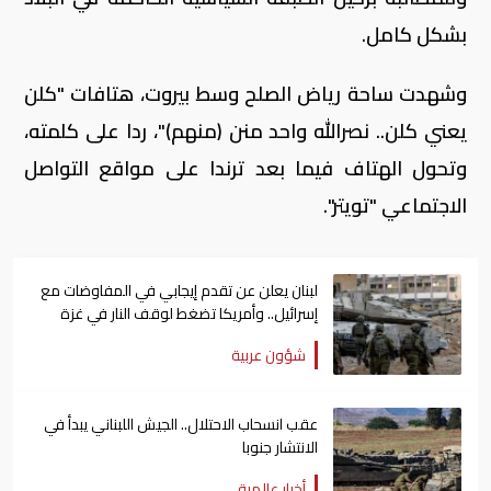
بشكل كامل.
وشهدت ساحة رياض الصلح وسط بيروت، هتافات "كلن
يعني كلن.. نصرالله واحد منن (منهم)"، ردا على كلمته،
وتحول الهتاف فيما بعد ترندا على مواقع التواصل
الاجتماعي "تويتر".
لبنان يعلن عن تقدم إيجابي في المفاوضات مع
إسرائيل.. وأمريكا تضغط لوقف النار في غزة
شؤون عربية
عقب انسحاب الاحتلال.. الجيش اللبناني يبدأ في
الانتشار جنوبا
أخبار عالمية