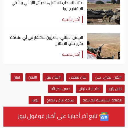
عقب انسحاب الاحتلال.. الجيش اللبناني يبدأ في
الانتشار جنوبا
أخبار عالمية
الجيش اللبناني: جاهزون للانتشار في أي منطقة
يخرج منها الاحتلال
أخبار عالمية
#كلن_يعني_كلن
لبنان تنتفض
#لبنان يثور
#لبنان
لبنان
لبنان يثور
احتجاجات لبنان
حسن نصر الله
الطبقة السياسية الحاكمة
ساحة رياض الصلح
تويتر
تابع آخر أخبارنا على أخبار غوغول نيوز