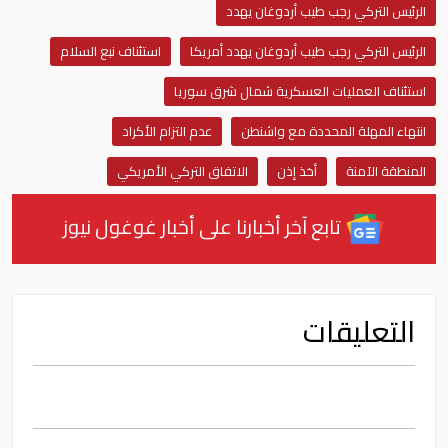
الرئيس التركي رجب طيب أردوغان يهدد
الرئيس التركي رجب طيب أردوغان يهدد أمريكا
استئناف نبع السلام
استئناف العمليات العسكرية شمال شرق سوريا
انتهاء المهلة المحددة مع واشنطن
عدم التزام الأكراد
المنطقة الآمنة
أخذ إذن
الاتفاق التركي الأمريكي
تابع آخر أخبارنا على أخبار غوغول نيوز
التعليقات