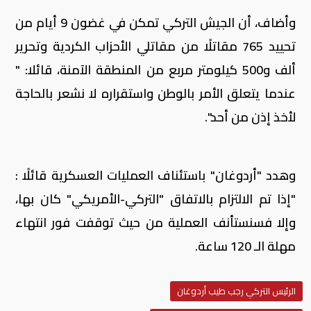
وأضاف، أن الجيش التركي تمكن في غضون 9 أيام من
تحييد 765 مقاتلًا من مقاتلي الأحزاب الكردية وتحرير
ألف و500 كيلومتر مربع من المنطقة الآمنة، قائلا: "
عندما يتعلق الأمر بالوطن واستقراره لا نشعر بالحاجة
لأخذ إذن من أحد".
وهدد "أردوغان" باستئناف العمليات العسكرية قائلًا :
"إذا تم الالتزام بالاتفاق "التركي-الأمريكي" كان بها،
وإلا فسنستأنف العملية من حيث توقفت فور انتهاء
مهلة الـ 120 ساعة.
الرئيس التركي رجب طيب أردوغان