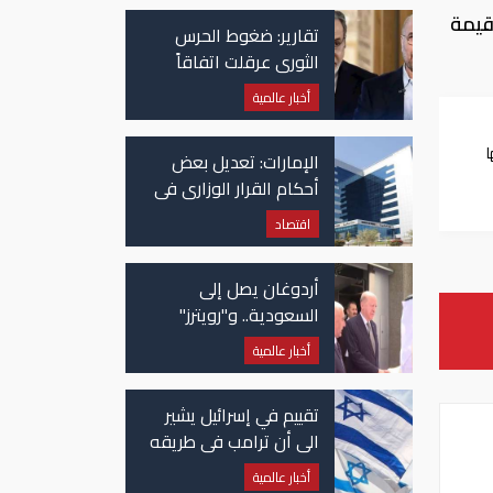
ققت سيولة بقيمة
تقارير: ضغوط الحرس
الثوري عرقلت اتفاقاً
وشيكاً حول هرمز
أخبار عالمية
الإمارات: تعديل بعض
ام
أحكام القرار الوزاري في
شأن الضريبة على
اقتصاد
الشركات والأعمال
أردوغان يصل إلى
السعودية.. و"رويترز"
تكشف تفاصيل الاتفاق
أخبار عالمية
المرتقب
تقييم في إسرائيل يشير
الى أن ترامب في طريقه
الى إبرام اتفاق مع إيران
أخبار عالمية