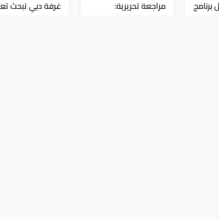
 برنامج
مراجعة تحريرية:
غرفة دبي تبحث تعز
Pocket Option مقارنةً
التعاون مع إثيوبيا
د في
بمنصات التداول الأخرى
بورصة
بورصة
رية في نهاية تعاملات الأسبوع