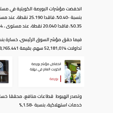
انخفضت مؤشرات البورصة الكويتية في مستهل
0.35%، فاقدا 20.040 نقطة، عند مستوى ، 5,746.64 نقطة
تداولات 52,181,074 سهم، بقيمة 3,658,765.441 دينار كويتى، تمت من خلال 1,227 صفقة
انخفاض مؤشر بورصة
الكويت العام في نهاية
تعاملاتها اليوم
بورصة
خدمات استهلاكية، بنسبة -1.58
%,