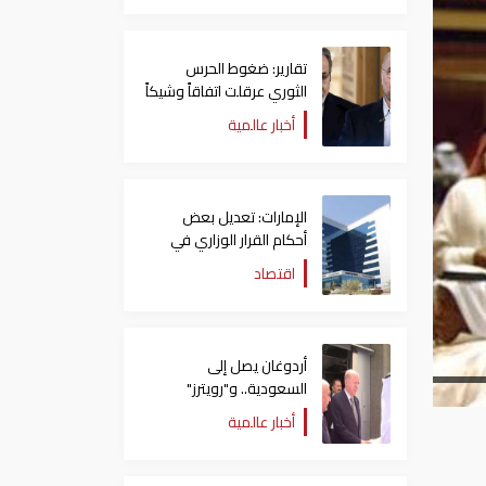
تقارير: ضغوط الحرس
الثوري عرقلت اتفاقاً وشيكاً
حول هرمز
أخبار عالمية
الإمارات: تعديل بعض
أحكام القرار الوزاري في
شأن الضريبة على الشركات
اقتصاد
والأعمال
أردوغان يصل إلى
السعودية.. و"رويترز"
تكشف تفاصيل الاتفاق
أخبار عالمية
المرتقب