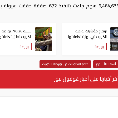
وبلغ حجم تداولات البورصة حتى اللحظة 9,464,636 سهم جاءت بتنفيذ 672 صفقة ح
ارتفاع مؤشرات بورصة
بنسبة 0.26%.. بورصة
الكويت في نهاية تعاملاتها
الكويت تغلق تعاملاتها
اليوم الثلاثاء
على ارتفاع مؤشرها الع
بورصة
بورصة
أسعار الأسهم
حجم التداولات فى بورصة الكويت
خر أخبارنا على أخبار غوغول نيوز