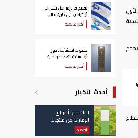
تقييم في إسرائيل يشير الى
لأول
أن ترامب في طريقه الى
عام بنسبة
إبرام اتفاق مع إيران
أخبار عالمية
1.6 نقطة، عند مستوى 4,723.99 نقطة، بحجم
خطوات استثنائية.. دول
أوروبية تستعد لمواجهة
موجة حر غير مسبوقة
أخبار عالمية
أحدث الأخبار
ام
البيئة: خلو أسواق
ة 100%، وتلاه قطاع تكنولوجيا، فاقدا نسبة 9.56%، وقطاع
الإمارات من منتجات
الخس المرتبطة بتفشي
اقتصاد
داء السيكلوسبورا