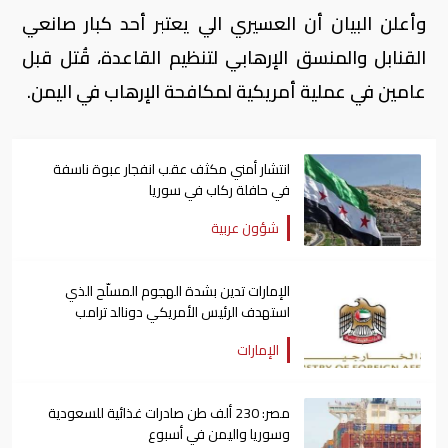
وأعلن البيان أن العسيري الي يعتبر أحد كبار صانعي
القنابل والمنسق الإرهابي لتنظيم القاعدة، قُتل قبل
عامين في عملية أمريكية لمكافحة الإرهاب في اليمن.
انتشار أمني مكثف عقب انفجار عبوة ناسفة
في حافلة ركاب في سوريا
شؤون عربية
الإمارات تدين بشدة الهجوم المسلّح الذي
استهدف الرئيس الأمريكي دونالد ترامب
الإمارات
مصر: 230 ألف طن صادرات غذائية للسعودية
وسوريا واليمن في أسبوع