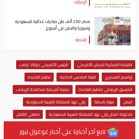
الإمارات
مصر: 230 ألف طن صادرات غذائية للسعودية
وسوريا واليمن في أسبوع
اقتصاد
القيادة المركزية للجيش الأمريكي
الرئيس الأمريكي دونالد ترامب
إبراهيم العسيري
قنبلة الملابس الداخلية
تنظيم القاعدة
المنسق الإرهابي لتنظيم القاعدة
عملية أمريكية لمكافحة الإرهاب
اليمن
عبوة ناسفة
ولي عهد المملكة العربية السعودية
محاولة اغتيال ولي عهد المملكة العربية السعودية
صانعي القنابل
تابع آخر أخبارنا على أخبار غوغول نيوز