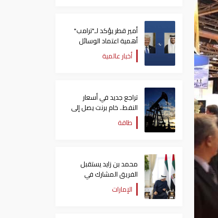
أمير قطر يؤكد لـ"ترامب"
أهمية اعتماد الوسائل
الدبلوماسية لمعالجة
أخبار عالمية
القضايا
تراجع جديد في أسعار
النفط.. خام برنت يصل إلى
80.66 دولاراً للبرميل
طاقة
محمد بن زايد يستقبل
الفريق المشارك في
"إكسبو 2025 أوساكا"
الإمارات
ويتبادل الأحاديث الودية
معهم