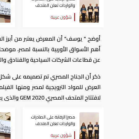
والواردات تعلن المتحف
المصري الكبير منشأة
شؤون عربية
محايدة كربونيا
أوضح " يوسف" أن المعرض يعتبر من أبرز الف
عن قطاعات الشركات السياحية والفنادق والط
ذكر أن الجناح المصري تم تصميمه على شكل
لافتتاح المتحف المصري GEM 2020 والذى يعتبر أحد المحاور الرئيسية للحملة الترويجية لمصر.
مصر| الرقابة على الصادرات
والواردات تعلن المتحف
المصري الكبير منشأة
شؤون عربية
محايدة كربونيا