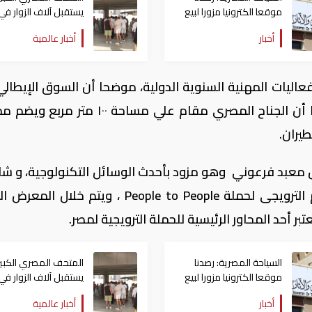
موقعا الكترونيا مزورا لبيع
يستقبل آلاف الزوار في
تذاكر المتحف المصري
أيامه بعد الافتتاح الر
أخبار
أخبار عالمية
الكبير
عاليات المهنية السنوية الدولية، موضحا أن السوق الإيطالي
أهم الأسواق الأوربية بالنسبة لمصر، موضحا أن الجناح المصري مقام علي مساحة ١٠٠
يران.
 معبد فرعوني وهو مزود بأحدث الوسائل التكنولوجية، و ش
العرض للمواد الترويجية لمصر ومنها الفيلم الترويجى لحملة People to People ، ويتم خل
السياحة المصرية: رصدنا
المتحف المصري الكبير
موقعا الكترونيا مزورا لبيع
يستقبل آلاف الزوار في
تذاكر المتحف المصري
أيامه بعد الافتتاح الر
أخبار
أخبار عالمية
الكبير