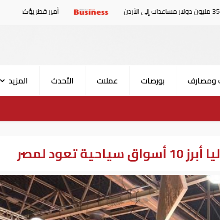
أمير قطر يؤكد لـ"ترامب" أهمية اعتماد الوسا
 ومصارف
بورصات
عملات
الأحدث
المزيد
ة تعود لمصر