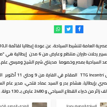
الأولي و المصدرة للسياحة لمصر خاصة بعد تسيير رحلات طيران منتظم وعارض من 6 مدن إ
المقاصد السياحية بمصر وخصوصا مدينتي شرم الشيخ ومرسي علم.
جاء ذلك خلال افتتاح الجناح المصري بمعرض TTG Incontri المقام في 
مصري بإيطاليا، هشام بدر و السيد عماد فتحي، مدير عام الس
السياحة المصرية: رصدنا
المتحف المصري الكبير