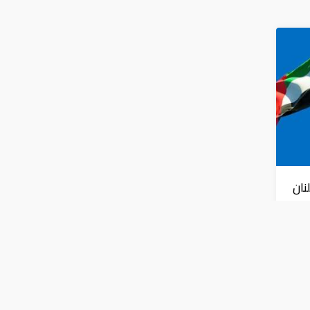
نان
س