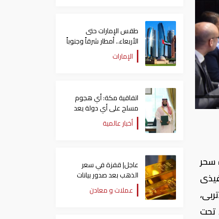
طقس الإمارات حتى
الأربعاء.. أمطار شرقاً وجنوباً
وانخفاض تدريجي للحرارة
الإمارات
اتفاقية مكة: أي هجوم
مسلح على أي دولة يعد
هجوما على الدول الثلاث
أخبار عالمية
جميعا
 سحر
عاجل| قفزة في سعر
الذهب بعد صدور بيانات
فيذى
الوظائف الأمريكية
عملات و معادن
ربى،
يقيا 2019، والذى يعقد تحت