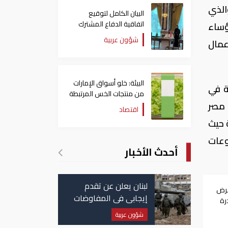
 الجديدة، والذي
البيان الكامل لتوقيع
اتفاقية الدفاع المشترك
رؤساء
بين السعودية وتركيا
شؤون عربية
عمال
وباكستان
البيئة: خلو أسواق الإمارات
ة في
من منتجات الخس المرتبطة
 مصر
بتفشي داء السيكلوسبورا
اقتصاد
ة حيث
وعات
أحدث الأخبار
لبنان يعلن عن تقدم
فرض
إيجابي في المفاوضات
ادرة
مع إسرائيل.. وأمريكا
شؤون عربية
تضغط لوقف النار في