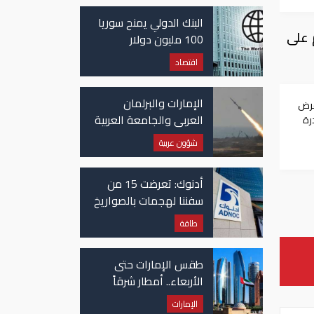
غزة
البنك الدولي يمنح سوريا
 على
100 مليون دولار
اقتصاد
الإمارات والبرلمان
فرض
العربي والجامعة العربية
ادرة
يدينون الهجوم الحوثي
شؤون عربية
على نجران بالسعودية
أدنوك: تعرضت 15 من
سفننا لهجمات بالصواريخ
والطائرات المسيّرة منذ
طاقة
بداية النزاع
طقس الإمارات حتى
الأربعاء.. أمطار شرقاً
وجنوباً وانخفاض
الإمارات