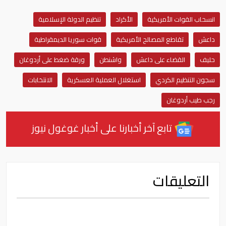
انسحاب القوات الأمريكية
الأكراد
تنظيم الدولة الإسلامية
داعش
تقاطع المصالح الأمريكية
قوات سوريا الديمقراطية
حليف
القضاء على داعش
واشنطن
ورقة ضغط على أردوغان
سجون التنظيم الكردي
استغلال العملية العسكرية
الانتخابات
رجب طيب أردوغان
تابع آخر أخبارنا على أخبار غوغول نيوز
التعليقات