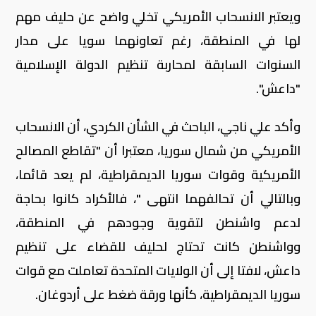
ويعتبر الانسحاب الأمريكي تخلي واضح عن حليف مهم
لها في المنطقة، رغم تعاونهما سويا على مدار
السنوات السابقة لمحاربة تنظيم الدولة الإسلامية
"داعش".
وأكد علي ناجي، الباحث في الشأن الكردي، أن الانسحاب
الأمريكي من شمال سوريا، معتبرا أن "تقاطع المصالح
الأمريكية وقوات سوريا الديمقراطية، لم يعد قائما،
وبالتالي أن تحالفهما انتهى "، فالأكراد كانوا بحاجة
لدعم واشنطن لتقوية وجودهم في المنطقة،
وواشنطن كانت تحتاج لحليف للقضاء على تنظيم
داعش، لافتا إلى أن الولايات المتحدة تعاملت مع قوات
سوريا الديمقراطية، كأنها ورقة ضغط على أردوغان.