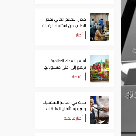
مصر: التعليم العالي تحذر
الطلاب من استنفاد الرغبات
قبل غلق التسجيل
أخبار
أسعار الغذاء العالمية
ترتفع إلى اعلى مستوياتها
منذ 3 سنوات
اقتصاد
حدث في العالم| المكسيك
وبيرو يستأنفان العلاقات
بعد قطيعة 9 أشهر..
أخبار عالمية
وتنصيب رئيسا جديدا
لكولومبيا