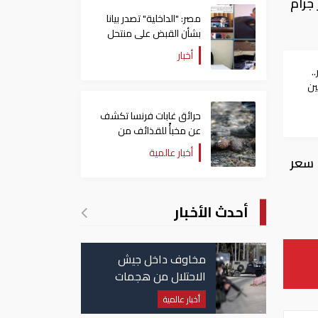
 180.02 ريال أما سعر جرام
مصر: "الداخلية" تصدر بيانا
بشأن القبض على منتحل
صفة قاضي للاستيلاء على
أخبار
المواطنين
لار..
ين
حرائق غابات فرنسا تكشف
عن مخبأً للقذائف من
الحرب العالمية الثانية
أخبار عالمية
نيه الذهب سعر
أحدث الأخبار
مخاوف داخل جيش
الاحتلال من هجمات
للمليشيات الإيرانية في
أخبار عالمية
العراق