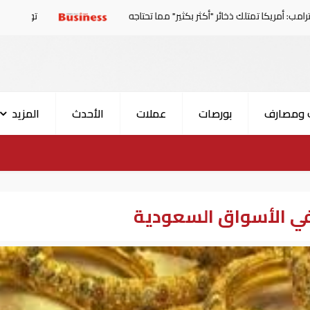
ذخائر "أكثر بكثير" مما تحتاجه
توجهات جديدة للولايات المتحدة.. منح 354.6 مليون دولار مس
 ومصارف
بورصات
عملات
الأحدث
المزيد
في الأسواق السعودية