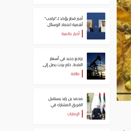
أمير قطر يؤكد لـ"ترامب"
أهمية اعتماد الوسائل
الدبلوماسية لمعالجة
أخبار عالمية
القضايا
تراجع جديد في أسعار
النفط.. خام برنت يصل إلى
80.66 دولاراً للبرميل
طاقة
محمد بن زايد يستقبل
الفريق المشارك في
"إكسبو 2025 أوساكا"
الإمارات
ويتبادل الأحاديث الودية
معهم