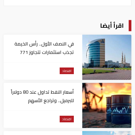
اقرأ أيضا
في النصف الأول.. رأس الخيمة
تجذب استثمارات تتجاوز 771
مليون درهم
اقتصاد
أسعار النفط تداول عند 80 دولاراً
للبرميل.. وتراجع الأسهم
الأمريكية
اقتصاد