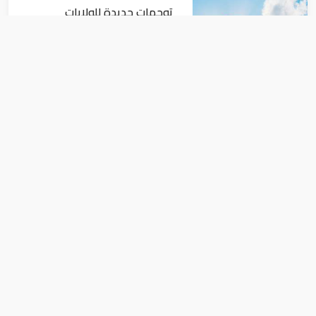
توجهات جديدة للولايات
المتحدة.. منح 354.6 مليون دولار
مساعدات إلى الأردن
اقتصاد
نمو الناتج المحلي للإمارات 3%
خلال الربع الأول من عام 2026
اقتصاد
سعر الفضة اليوم الخميس 26-9- 2019 في
السعودية