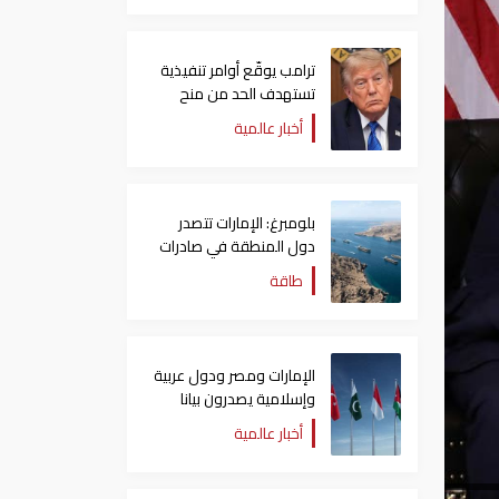
ترامب يوقّع أوامر تنفيذية
تستهدف الحد من منح
الجنسية الأمريكية بالولادة
أخبار عالمية
بلومبرغ: الإمارات تتصدر
دول المنطقة في صادرات
النفط عبر مضيق هرمز
طاقة
الإمارات ومصر ودول عربية
وإسلامية يصدرون بيانا
مشتركا بشأن الانتهاكات
أخبار عالمية
الإسرائيلية في غزة