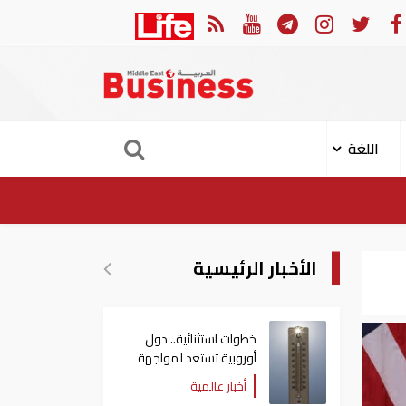
ودية تعلن إصابة 11 مدنيا في هجوم حوثي على نجران
ار
اللغة
الأخبار الرئيسية
خطوات استثنائية.. دول
أوروبية تستعد لمواجهة
موجة حر غير مسبوقة
أخبار عالمية