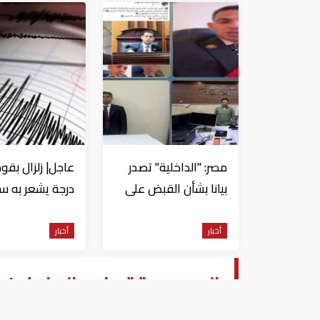
مصر: "الداخلية" تصدر
بيانا بشأن القبض على
منتحل صفة قاضي
للاستيلاء على
من السويس
أخبار
أخبار
المواطنين
سنوات