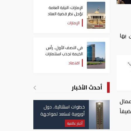
الإمارات: النيابة العامة
تؤجل نظر قضية العتاد
العسكري للسودان
الإمارات
 بها
في النصف الأول.. رأس
الخيمة تجذب استثمارات
تتجاوز 771 مليون درهم
اقتصاد
"
أحدث الأخبار
عمال
خطوات استثنائية.. دول
ضيفاً
أوروبية تستعد لمواجهة
موجة حر غير مسبوقة
أخبار عالمية