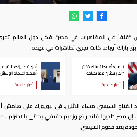
يس "قلقاً من المظاهرات في مصر"، فكل دول العالم تجرى
بق باراك أوباما كانت تجري تظاهرات في عهده.
ترامب: أمريكا تمتلك ذخائر
أمير قطر يؤكد لـ"ترامب
"أكثر بكثير" مما تحتاجه
أهمية اعتماد الوسائل
الدبلوماسية لمعالجة
أخبار عالمية
أخبار عالمية
القضايا
د الفتاح السيسي مساء الاثنين، في نيويورك على هامش أ
 المتحدة، إن مصر "لديها قائد رائع وزعيم حقيقي يحظى بالاحترام"، م
جودة بعد قدوم السيسي.