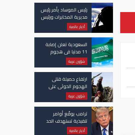
رئيس الموساد يأمر رئيس
مديرية المخابرات ورئيس
قسم إيران بالاستقالة
أخبار عالمية
السعودية تعلن إصابة
11 مدنيا في هجوم
حوثي على نجران
شؤون عربية
ارتفاع حصيلة قتلى
الهجوم الحوثي على
معسكرات حكومية لـ58
شؤون عربية
قتيلًا وعشرات الجرحى
ترامب يوقّع أوامر
تنفيذية تستهدف الحد
من منح الجنسية
أخبار عالمية