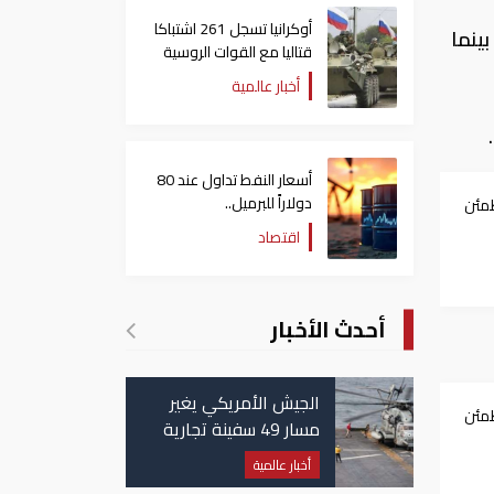
أوكرانيا تسجل 261 اشتباكا
أسواق المصرية وصل إلى 5,570 جنيها، بينما
قتاليا مع القوات الروسية
أخبار عالمية
أسعار النفط تداول عند 80
دولاراً للبرميل..
طمئن
وتراجع الأسهم الأمريكية
اقتصاد
أحدث الأخبار
الجيش الأمريكي يغير
طمئن
مسار 49 سفينة تجارية
في مضيق هرمز
أخبار عالمية