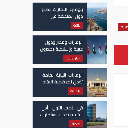
بلومبرغ: الإمارات تتصدر
دول المنطقة في
صادرات النفط عبر مضيق
طاقة
رية
هرمز
الإمارات ومصر ودول
عربية وإسلامية يصدرون
بيانا مشتركا بشأن
أخبار عالمية
الانتهاكات الإسرائيلية
في غزة
الإمارات: النيابة العامة
تؤجل نظر قضية العتاد
العسكري للسودان
الإمارات
في النصف الأول.. رأس
الخيمة تجذب استثمارات
تتجاوز 771 مليون درهم
اقتصاد