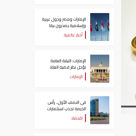
الإمارات ومصر ودول عربية
وإسلامية يصدرون بيانا
مشتركا بشأن الانتهاكات
أخبار عالمية
الإسرائيلية في غزة
الإمارات: النيابة العامة
تؤجل نظر قضية العتاد
العسكري للسودان
الإمارات
في النصف الأول.. رأس
الخيمة تجذب استثمارات
تتجاوز 771 مليون درهم
اقتصاد