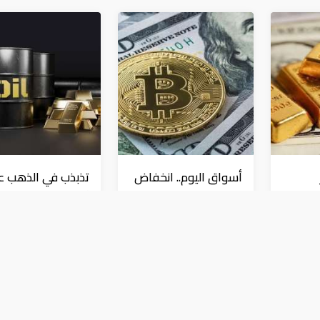
أسواق اليوم.. انخفاض
تذبذب في الذهب 
لدولار
النفط والدولار وارتفاع
أكبر ارتفاع في النف
ب
للذهب
من 6 أسابيع
عملات و معادن
عملات و معادن
 في البنوك المصرية