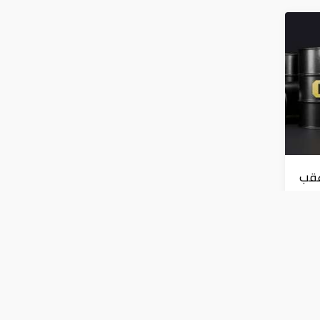
عقب
ط