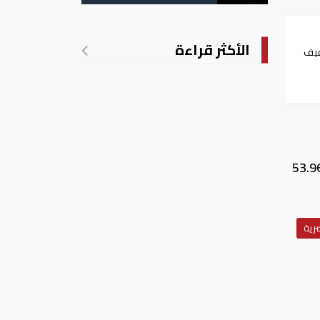
الأكثر قراءة
فيف
نار الكويتي مقابل الجنيه المصري، في البنك المركزي المصري 53.59 جنيه للشراء، مقابل 53.96