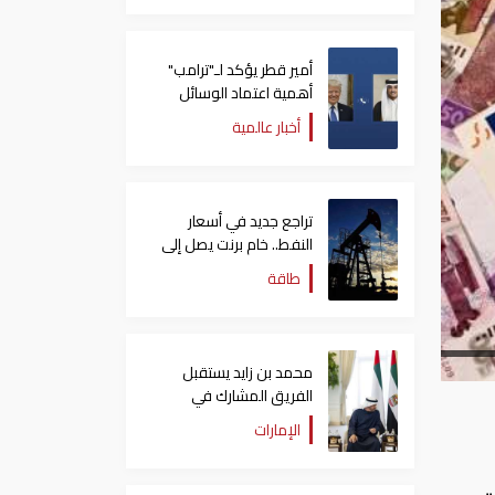
أمير قطر يؤكد لـ"ترامب"
أهمية اعتماد الوسائل
الدبلوماسية لمعالجة
أخبار عالمية
القضايا
تراجع جديد في أسعار
النفط.. خام برنت يصل إلى
80.66 دولاراً للبرميل
طاقة
محمد بن زايد يستقبل
الفريق المشارك في
"إكسبو 2025 أوساكا"
الإمارات
ويتبادل الأحاديث الودية
معهم