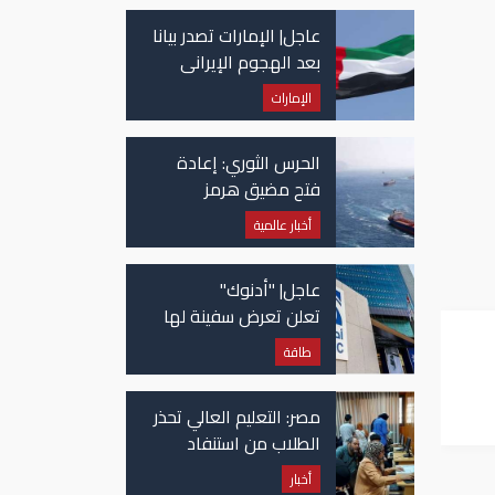
عاجل| الإمارات تصدر بيانا
بعد الهجوم الإيراني
على سفينة تابعة
الإمارات
لـ"أدنوك"
الحرس الثوري: إعادة
فتح مضيق هرمز
مرهونة بقبول واشنطن
أخبار عالمية
الكامل لشروط طهران
عاجل| "أدنوك"
تعلن تعرض سفينة لها
للاستهداف بصاروخ في
طاقة
مضيق هرمز
عات
السيارات الفاخرة للعام الـ4
مصر: التعليم العالي تحذر
الطلاب من استنفاد
الرغبات قبل غلق
أخبار