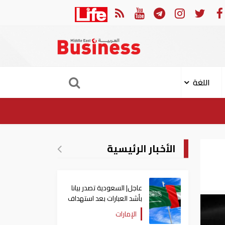
ي: إعادة فتح مضيق هرمز مرهونة بقبول واشنطن الكامل لشروط طهران
اللغة
الأخبار الرئيسية
عاجل| السعودية تصدر بيانا
بأشد العبارات بعد استهداف
إيران لناقلة إماراتية
الإمارات