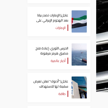
عاجل| الإمارات تصدر بيانا
بعد الهجوم الإيراني على
سفينة تابعة لـ"أدنوك"
الإمارات
الحرس الثوري: إعادة فتح
مضيق هرمز مرهونة
بقبول واشنطن الكامل
أخبار عالمية
لشروط طهران
عاجل| "أدنوك" تعلن تعرض
سفينة لها للاستهداف
بصاروخ في مضيق هرمز
طاقة