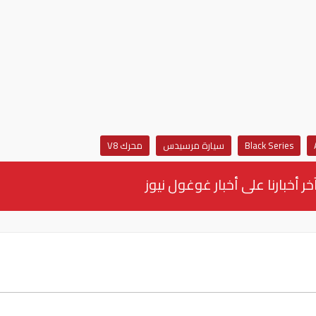
Black Series
سيارة مرسيدس
محرك V8
خر أخبارنا على أخبار غوغول نيوز