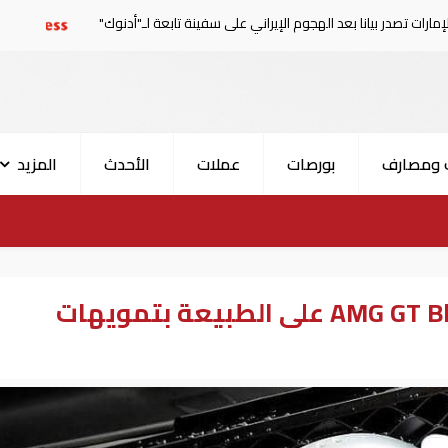
بعد الهجوم الإيراني على سفينة تابعة لـ"أدنوك"
الحرس الثور
 ومصارف
بورصات
عملات
الأحدث
المزيد
شاهد مرسيدس AMG GT Black Series على الطبيعة بتمويهات