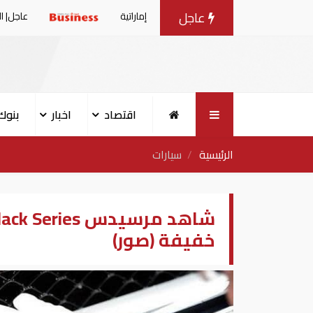
عاجل
عد استهداف إيران لناقلة إماراتية
عاجل| الإمارات تصدر بيانا 
اقتصاد
اخبار
بنوك
الرئيسية
سيارات
خفيفة (صور)