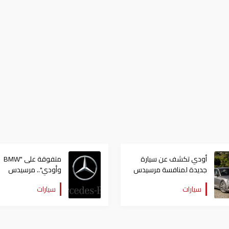
أودي تكشف عن سيارة
متفوقة على "BMW
جديدة لمنافسة مرسيدس
وأودي".. مرسيدس
E-CLASS.. تعرف على
بنز تواصل تصدرها لمبي
سيارات
سيارات
سعرها!
على التوالي