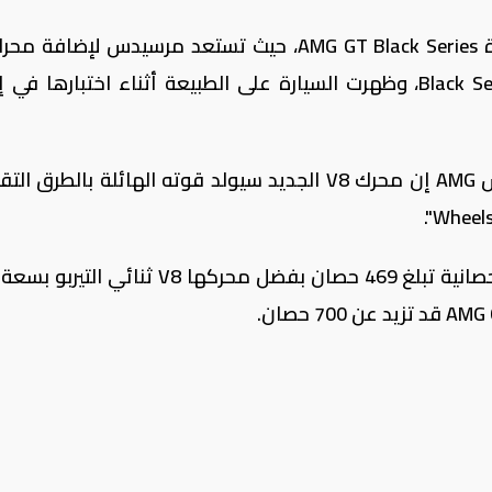
الجديد لسيارتها الجديدة AMG GT فئة Black Series، وظهرت السيارة على الطبيعة أثناء اختبارها
وفي نفس السياق، قال Tobias Moers رئيس AMG إن محرك V8 الجديد سيولد قوته الهائلة بالطر