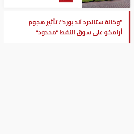
"وكالة ستاندرد آند بورد": تأثير هجوم
أرامكو على سوق النفط "محدود"
محمد أحمد