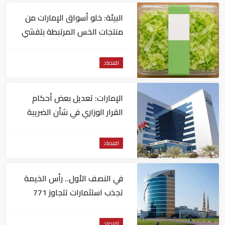
البيئة: خلو أسواق الإمارات من
منتجات الخس المرتبطة بتفشي
داء السيكلوسبورا
اقتصاد
الإمارات: تعديل بعض أحكام
القرار الوزاري في شأن الضريبة
على الشركات والأعمال
اقتصاد
في النصف الأول.. رأس الخيمة
تجذب استثمارات تتجاوز 771
مليون درهم
اقتصاد