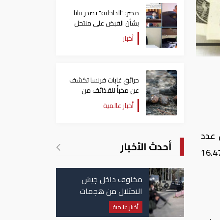
مصر: "الداخلية" تصدر بيانا
بشأن القبض على منتحل
صفة قاضي للاستيلاء على
أخبار
المواطنين
حرائق غابات فرنسا تكشف
عن مخبأً للقذائف من
الحرب العالمية الثانية
أخبار عالمية
ة عن عدد
أحدث الأخبار
بنوك العاملة في مصر في مقدمتها البنك الأهلى المصري، وسجل 16.37 جنيه للشراء، و 16.47
مخاوف داخل جيش
الاحتلال من هجمات
للمليشيات الإيرانية في
أخبار عالمية
العراق