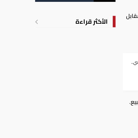
ي 16.42 جنيه للشراء، مقابل
الأكثر قراءة
ي..
توى
لي