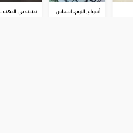
أسواق اليوم.. انخفاض
تذبذب في الذهب 
لدولار
النفط والدولار وارتفاع
أكبر ارتفاع في النف
ب
للذهب
من 6 أسابيع
عملات و معادن
عملات و معادن
ربية في الإمارات اليوم 13-9-2019