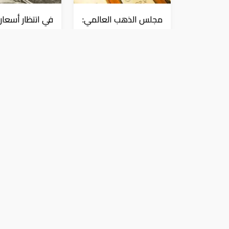
مجلس الذهب العالمي:
في انتظار أسعار
الطلب العالمي على
الفائدة.. ارتفاع ا
"المعدن الأصفر"
وانخفاض الذه
مستقر
عملات و معادن
عملات و معادن
أسعار صرف العملات الأجنبية والع