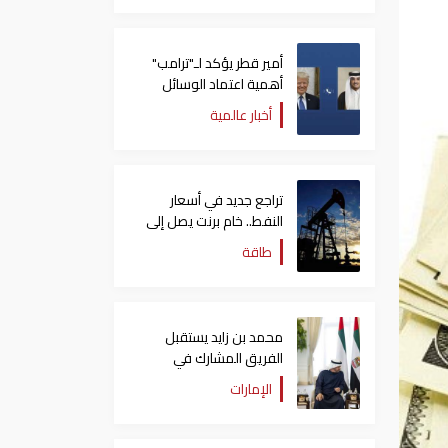
أمير قطر يؤكد لـ"ترامب"
أهمية اعتماد الوسائل
الدبلوماسية لمعالجة
أخبار عالمية
القضايا
تراجع جديد في أسعار
النفط.. خام برنت يصل إلى
80.66 دولاراً للبرميل
طاقة
محمد بن زايد يستقبل
الفريق المشارك في
"إكسبو 2025 أوساكا"
الإمارات
ويتبادل الأحاديث الودية
معهم