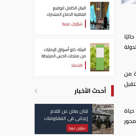
البيان الكامل لتوقيع
اتفاقية الدفاع المشترك
بين السعودية وتركيا
شؤون عربية
وباكستان
ليًا
لدولة
البيئة: خلو أسواق الإمارات
من منتجات الخس المرتبطة
بتفشي داء السيكلوسبورا
اقتصاد
ة من
ستقبل
أحدث الأخبار
حياة
لبنان يعلن عن تقدم
إيجابي في المفاوضات
محور
مع إسرائيل.. وأمريكا
شؤون عربية
تضغط لوقف النار في