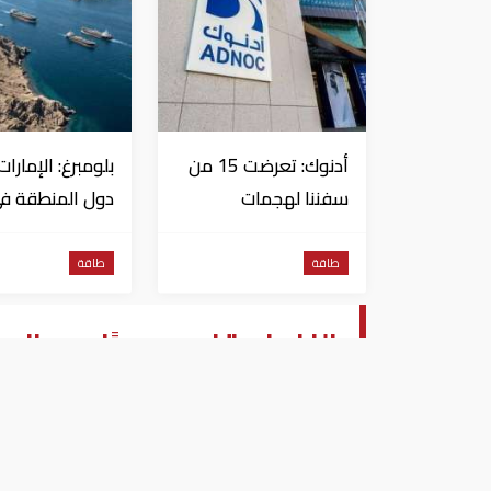
أدنوك: تعرضت 15 من
بلومبرغ: الإمارات
سفننا لهجمات
دول المنطقة ف
بالصواريخ والطائرات
صادرات النفط عب
المسيّرة منذ بداية النزاع
مضيق هرمز
طاقة
طاقة
النفط يرتفع مجددًا بعد انحس