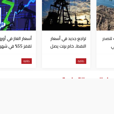
 تتصدر
تراجع جديد في أسعار
أسعار الغاز في أورو
ي
النفط.. خام برنت يصل
تقفز 55% في شهر
ر
إلى 80.66 دولاراً
بسبب موجات الحر
للبرميل
طاقة
طاقة
ار الحرب التجارية