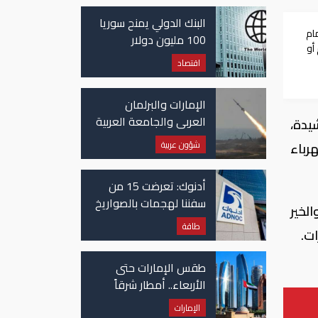
غزة
البنك الدولي يمنح سوريا
مام
100 مليون دولار
أو
اقتصاد
الإمارات والبرلمان
العربي والجامعة العربية
يدة،
يدينون الهجوم الحوثي
شؤون عربية
رباء
على نجران بالسعودية
أدنوك: تعرضت 15 من
سفننا لهجمات بالصواريخ
لخير
والطائرات المسيّرة منذ
طاقة
ت.
بداية النزاع
طقس الإمارات حتى
الأربعاء.. أمطار شرقاً
وجنوباً وانخفاض
الإمارات