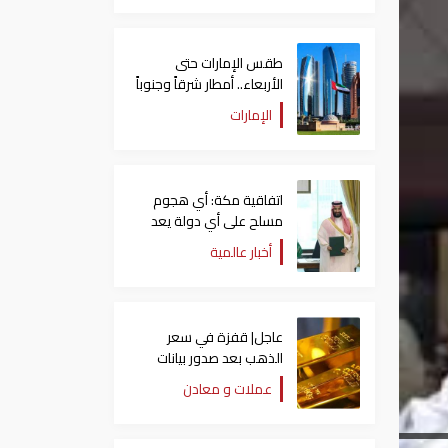
طقس الإمارات حتى
الأربعاء.. أمطار شرقاً وجنوباً
وانخفاض تدريجي للحرارة
الإمارات
اتفاقية مكة: أي هجوم
مسلح على أي دولة يعد
هجوما على الدول الثلاث
أخبار عالمية
جميعا
عاجل| قفزة في سعر
الذهب بعد صدور بيانات
الوظائف الأمريكية
عملات و معادن