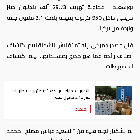
بورسعيد ؛ محاولة تهريب 25.73 ألف بنطلون جينز
حريمي داخل 950 كرتونة بقيمة بلغت 2.1 مليون جنيه
واردة من تركيا.
قال مصدر جمركي إنه تم تفتيش الشحنة ليتم اكتشاف
أصناف زائدة عما هو مدرج بمستنداتها، ليتم اكتشاف
المضبوطات .
بالصور .. جمارك بورسعيد تحبط تهريب بنطلونات
جينز بـ2.1 مليون جنيه
اقتصاد
تم تشكيل لجنة فنية من "السعيد عباس مصلح ، محمد