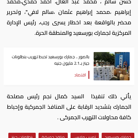
حسن سالم ، محمد عبد العال، أحمد حمدي،محمد
إبراهيم ،محمد إبراهيم عثمان ،سالم لافي"، وتحرير
محضر بالواقعة بعد اخطار يسرى رجب، رئيس الإدارة
المركزية لجمارك بورسعيد والمنطقة الحرة.
بالصور .. جمارك بورسعيد تحبط تهريب بنطلونات
جينز بـ2.1 مليون جنيه
اقتصاد
يأتي ذلك تنفيذا السيد كمال نجم رئيس مصلحة
الجمارك بتشديد الرقابة على المنافذ الجمركية وإحباط
كافة محاولات التهرب الجمركى .
جمارك بورسعيد
تهريب ملابس
منافذ جمركية
بنطلونات جينز