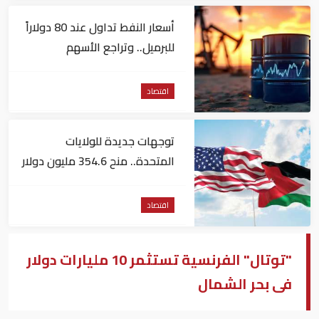
أسعار النفط تداول عند 80 دولاراً
للبرميل.. وتراجع الأسهم
الأمريكية
اقتصاد
توجهات جديدة للولايات
المتحدة.. منح 354.6 مليون دولار
مساعدات إلى الأردن
اقتصاد
"توتال" الفرنسية تستثمر 10 مليارات دولار
فى بحر الشمال