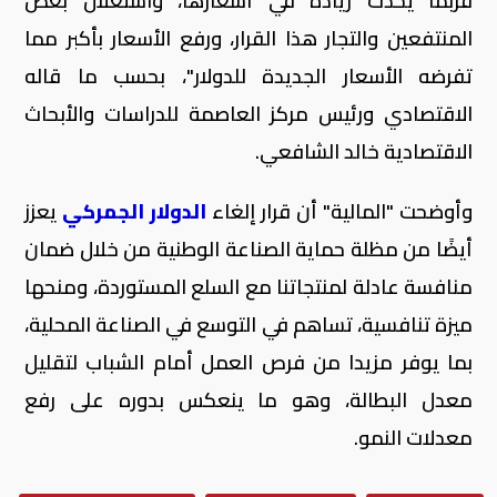
فربما يحدث زيادة في أسعارها، واستغلال بعض
المنتفعين والتجار هذا القرار، ورفع الأسعار بأكبر مما
تفرضه الأسعار الجديدة للدولار"، بحسب ما قاله
الاقتصادي ورئيس مركز العاصمة للدراسات والأبحاث
الاقتصادية خالد الشافعي.
وأوضحت "المالية" أن قرار إلغاء
الدولار الجمركي
يعزز
أيضًا من مظلة حماية الصناعة الوطنية من خلال ضمان
منافسة عادلة لمنتجاتنا مع السلع المستوردة، ومنحها
ميزة تنافسية، تساهم في التوسع في الصناعة المحلية،
بما يوفر مزيدا من فرص العمل أمام الشباب لتقليل
معدل البطالة، وهو ما ينعكس بدوره على رفع
معدلات النمو.