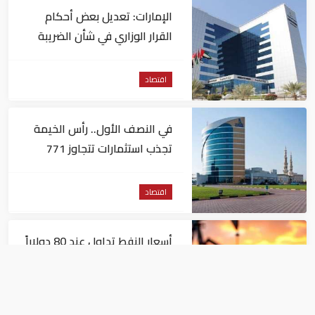
الإمارات: تعديل بعض أحكام
القرار الوزاري في شأن الضريبة
على الشركات والأعمال
اقتصاد
في النصف الأول.. رأس الخيمة
تجذب استثمارات تتجاوز 771
مليون درهم
اقتصاد
أسعار النفط تداول عند 80 دولاراً
للبرميل.. وتراجع الأسهم
الأمريكية
اقتصاد