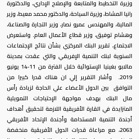
وزيرة التخطيط والمتابعة والإصلاح الإداري، والدكتورة
رانيا المشاط، وزيرة السياحة، والدكتور محمد معيط، وزير
المالية، والمهندس عمرو نصار، وزير التجارة والصناعة،
وهشام توفيق، وزير قطاع الأعمال العام. واستعرض
الاجتماع، تقرير البنك المركزي بشأن نتائج الإجتماعات
السنوية لبنك التنمية الإفريقي والتي عقدت بمدينة
مالابو بغينيا الإستوائية خلال الفترة من 11-14 يونيو
2019. وأشار التقرير إلي ان هناك قدرا كبيرا من
التوافق بين الدول الأعضاء علي الحاجة لزيادة رأس
مال البنك بهدف مواجهة الإحتياجات التمويلية
المتزايدة في القارة الأفريقية اللازمة لتحقيق أهداف
أجندة التنمية المستدامة وأجندة الإتحاد الأفريقي
2063، مع مراعاة قدرات الدول الأفريقية منخفضة