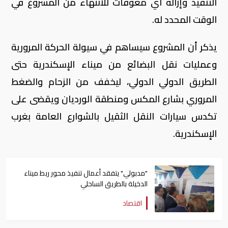
التنفيذ وإزالة أي معوقات للانتهاء من المشروع في
الوقت المحدد له.
يذكر أن المشروع سيساهم في سيولة الحركة المرورية
وعمليات نقل البضائع من ميناء الإسكندرية حتى
الطريق الدولي الدولي، ليخفف من الزحام والضغط
المروري بشارع المكس ومنطقة الورديان ويقضى على
تكدس سيارات النقل الثقيل بالشوارع العامة بغرب
الإسكندرية.
"مدبولي" يتفقد أعمال تنفيذ محور ربط ميناء
الدخيلة بالطريق الساحلي
اقتصاد