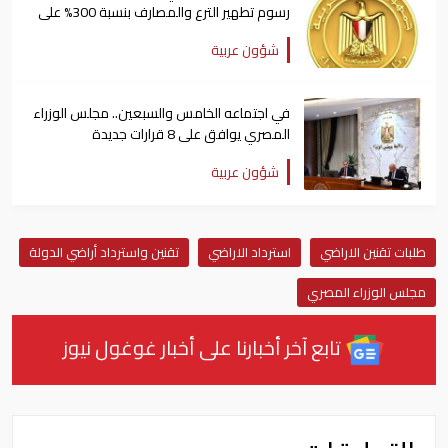
رسوم تطهير الترع والمصارف بنسبة 300% على
المزارعين
شؤون عربية
في اجتماعه الخامس والسبعين.. مجلس الوزراء
المصري يوافق على 8 قرارات جديدة
شؤون عربية
طلبات تقنين الاراضي
استرداد الاراضي
تقنين واسترداد أراضي الدولة
مجلس الوزراء المصري
تابع آخر أخبارنا على أخبار غوغول نيوز