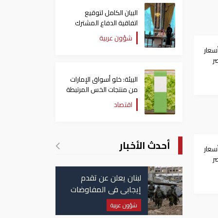
البيان الكامل لتوقيع
اتفاقية الدفاع المشترك
بين السعودية وتركيا
شؤون عربية
وباكستان
سعار
ر
البيئة: خلو أسواق الإمارات
من منتجات الخس المرتبطة
بتفشي داء السيكلوسبورا
اقتصاد
أحدث الأخبار
سعار
ر
لبنان يعلن عن تقدم
إيجابي في المفاوضات
مع إسرائيل.. وأمريكا
شؤون عربية
تضغط لوقف النار في