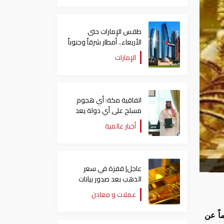
طقس الإمارات حتى
الأربعاء.. أمطار شرقاً وجنوباً
وانخفاض تدريجي للحرارة
الإمارات
اتفاقية مكة: أي هجوم
مسلح على أي دولة يعد
هجوما على الدول الثلاث
أخبار عالمية
جميعا
عاجل| قفزة في سعر
الذهب بعد صدور بيانات
الوظائف الأمريكية
عملات و معادن
المتحدة اليوم الاثنين، ارتفاعًا ملحوظًا بمقدار 1.5 – 1.75 درهماً عن