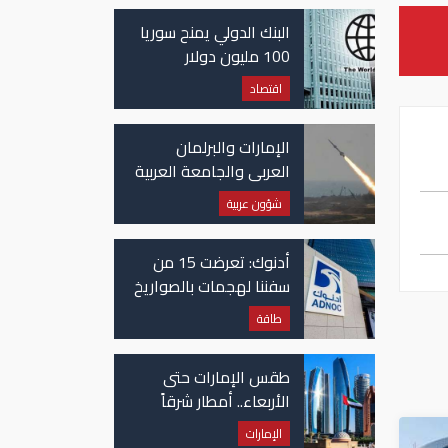
غزة
البنك الدولي يمنح سوريا
100 مليون دولار
اقتصاد
الإمارات والبرلمان
العربي والجامعة العربية
يدينون الهجوم الحوثي
شؤون عربية
على نجران بالسعودية
أدنوك: تعرضت 15 من
سفننا لهجمات بالصواريخ
والطائرات المسيّرة منذ
طاقة
بداية النزاع
طقس الإمارات حتى
الأربعاء.. أمطار شرقاً
وجنوباً وانخفاض
الإمارات