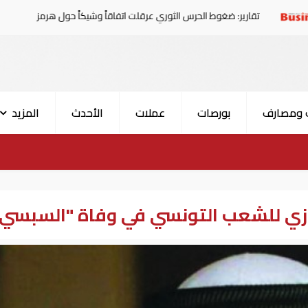
ر: ضغوط الحرس الثوري عرقلت اتفاقاً وشيكاً حول هرمز
الإم
 ومصارف
بورصات
عملات
الأحدث
المزيد
ازي للشعب التونسي في وفاة "السبسي"