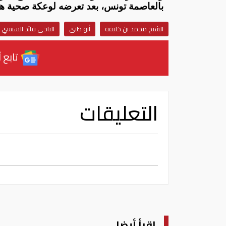
بالعاصمة تونس، بعد تعرضه لوعكة صحية هي
الشيخ محمد بن خليفة
أبو ظبي
الباجي قائد السبسي
تابع آ
التعليقات
اقرأ أيضا