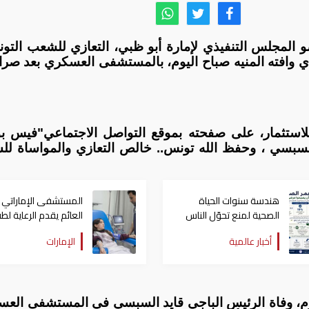
 المجلس التنفيذي لإمارة أبو ظبي، التعازي للشعب التو
ي وافته المنيه صباح اليوم، بالمستشفى العسكري بعد صرا
استثمار، على صفحته بموقع التواصل الاجتماعي"فيس ب
السبسي ، وحفظ الله تونس.. خالص التعازي والمواساة ل
هندسة سنوات الحياة
المستشفى الإماراتي
الصحية لمنع تحوّل الناس
العائم يقدم الرعاية لط
إلى مرضى
فلسطينية تعاني مرضا ن
أخبار عالمية
الإمارات
يوم، وفاة الرئيس الباجي قايد السبسي في المستشفى الع