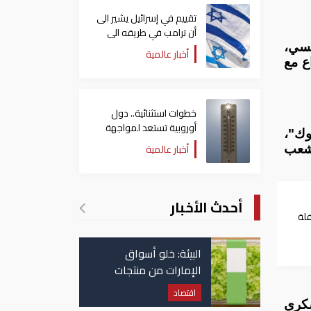
تقييم في إسرائيل يشير الى
أن ترامب في طريقه الى
إبرام اتفاق مع إيران
نسي،
أخبار عالمية
ع مع
خطوات استثنائية.. دول
أوروبية تستعد لمواجهة
وك"،
موجة حر غير مسبوقة
أخبار عالمية
لشعب
أحدث الأخبار
فلة
ادرا
البيئة: خلو أسواق
الإمارات من منتجات
الخس المرتبطة بتفشي
اقتصاد
داء السيكلوسبورا
سكري