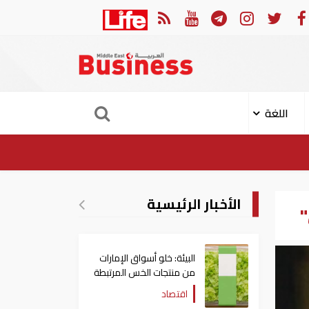
ارات: تعديل بعض أحكام القرار الوزاري في شأن الضريبة على الشركات والأعمال
اللغة
الأخبار الرئيسية
البيئة: خلو أسواق الإمارات
من منتجات الخس المرتبطة
بتفشي داء السيكلوسبورا
اقتصاد