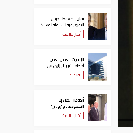
تقارير: ضغوط الحرس
الثوري عرقلت اتفاقاً وشيكاً
حول هرمز
أخبار عالمية
الإمارات: تعديل بعض
أحكام القرار الوزاري في
شأن الضريبة على الشركات
اقتصاد
والأعمال
أردوغان يصل إلى
السعودية.. و"رويترز"
تكشف تفاصيل الاتفاق
أخبار عالمية
المرتقب