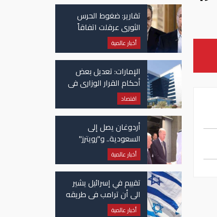
تقارير: ضغوط الحرس
الثوري عرقلت اتفاقاً
وشيكاً حول هرمز
أخبار عالمية
الإمارات: تعديل بعض
أحكام القرار الوزاري في
شأن الضريبة على
اقتصاد
الشركات والأعمال
أردوغان يصل إلى
السعودية.. و"رويترز"
تكشف تفاصيل الاتفاق
أخبار عالمية
المرتقب
تقييم في إسرائيل يشير
الى أن ترامب في طريقه
الى إبرام اتفاق مع إيران
أخبار عالمية