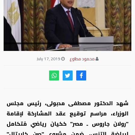
محمود مطاوع
July 17, 2019
شهد الدكتور مصطفى مدبولى، رئيس مجلس
الوزراء، مراسم توقيع عقد المشاركة لإقامة
"رولان جاروس ـ مصر" ككيان رياضي مُتكامل
لرياضة التنس، ضمن مشروع "صن كابيتال"