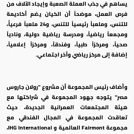
يساهم في جذب العملة الصعبة وإيجاد الآلاف من
فرص العمل، موضحاً أن الكيان يضم أكاديمة
للتنس، وملعباً رئيسياً للتنس، و24 ملعباً فرعياًً،
ومجمعاً رياضياً، ومدرسة رياضية دولية، ونادياً
صحياً، ومركزاً طبياً، وفندقاً، ومركزاً إعلامياً،
إضافة إلى مركز رياضي وآخر اجتماعي.
وأضاف رئيس المجموعة أن مشروع "رولان جاروس
مصر" يتوجه جهود المجموعة في شراكتها مع
هيئة المجتمعات العمرانية الجديدة، حيث
تعاقدت المجموعة في المجال الفندقي مع
مجموعة
Fairmont
العالمية و
IHG International
،