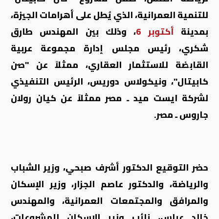
للتنمية العمرانية، الذي يُطل على أهرامات الجيزة،
بمدينة
6 أكتوبر
، و
ذلك بين المهندس طارق
شكري، رئيس مجلس إدارة
مجموعة عربية
القابضة للاستثمار العقاري
، ممثلاً عن "صن
كابيتال"، ونيكولاس دوريس، الرئيس التنفيذي
لشركة ايست ميد ـ مصر ممثلاً عن كيان رولان
جاروس ـ مصر.
حضر التوقيع الدكتور أشرف صبحي، وزير الشباب
والرياضة، والدكتور عاصم الجزار، وزير الإسكان
والمرافق والمجتمعات العمرانية، والمهندس
خالد عباس، نائب وزير الإسكان للمشروعات،