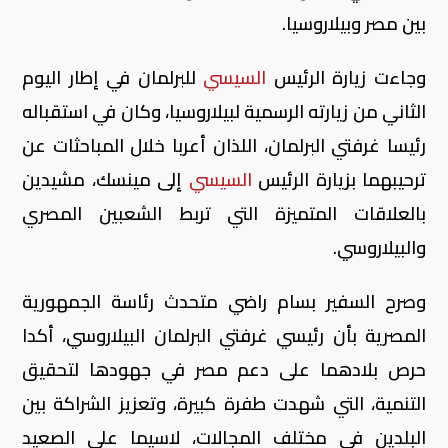
بين مصر وبيلاروسيا.
وجاءت زيارة الرئيس
السيسي
للبرلمان في إطار اليوم
الثاني من زيارته الرسمية لبيلاروسيا، وكان في استقباله
رئيسا غرفتي البرلمان، اللذان أعربا خلال المباحثات عن
ترحيبهما بزيارة الرئيس
السيسي
إلى مينسك، مشيدين
بالعلاقات المتميزة التي تربط الشعبين المصري
والبيلاروسي.
وصرح السفير بسام راضي متحدث رئاسة الجمهورية
المصرية بأن رئيسي غرفتي البرلمان البيلاروسي، أكدا
حرص بلادهما على دعم مصر في جهودها لتحقيق
التنمية، التي شهدت طفرة كبيرة، وتعزيز الشراكة بين
البلدين في مختلف المجالات، لاسيما على الصعيد