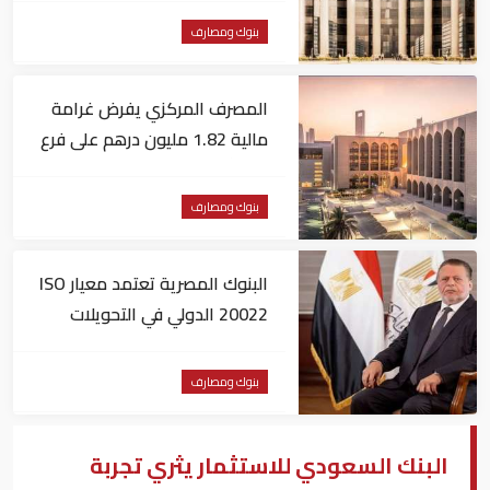
بنوك ومصارف
المصرف المركزي يفرض غرامة
مالية 1.82 مليون درهم على فرع
لبنك أجنبي
بنوك ومصارف
البنوك المصرية تعتمد معيار ISO
20022 الدولي في التحويلات
المالية
بنوك ومصارف
‏‏البنك‏‏ ‏‏السعودي للاستثمار ي‏‏ثري‏‏ ‏‏تجربة‏‏