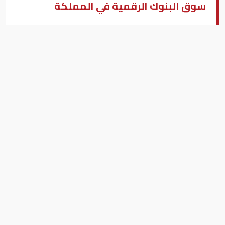
سوق البنوك الرقمية في المملكة‏
بزنس ميدل إيست
أعلن البنك السعودي لل‏‏ا‏‏ستثمار عن إبرام شراكة للتحوّل
الرقمي مع شركة التقنية العالمية "‏‎SAP‎‏"‏‏ لإثراء تجارب
العملاء. ‏‏و‏‏من شأن هذه الشراكة تمكين البنك، الذي