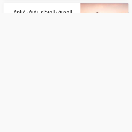
المصرف المركزي يفرض غرامة
مالية 1.82 مليون درهم على فرع
لبنك أجنبي
بنوك ومصارف
البنوك المصرية تعتمد معيار ISO
20022 الدولي في التحويلات
المالية
بنوك ومصارف
برئاسة محمد بن راشد.. الحكومة الإماراتية
تصدر قرارا جديدا