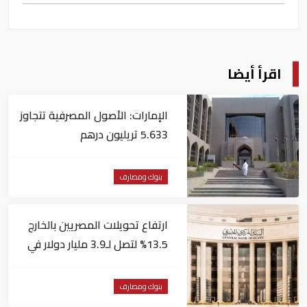
اقرأ أيضا
الإمارات: الأصول المصرفية تتجاوز
5.633 تريليون درهم
بنوك ومصارف
ارتفاع تحويلات المصريين بالخارج
13.5% لتصل لـ3.9 مليار دولار في
يونيو
بنوك ومصارف