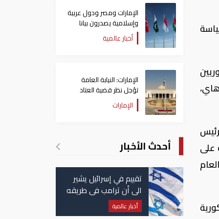
الإمارات ومصر ودول عربية
وإسلامية يصدرون بيانا
ياسة
مشتركا بشأن الانتهاكات
أخبار عالمية
الإسرائيلية في غزة
ريين
الإمارات: النيابة العامة
هاي،
تؤجل نظر قضية العتاد
العسكري للسودان
الإمارات
لرئيس
أحدث الأخبار
 على
لعام
تقييم في إسرائيل يشير
الى أن ترامب في طريقه
الى إبرام اتفاق مع إيران
ورية
أخبار عالمية