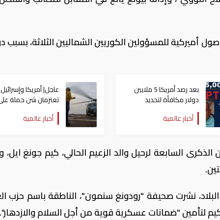
 أصول أميركية للمسؤولين الكوريين الشماليين الثلاثة، بسبب 
بعد رصد أمريكا 5 ملايين
عاجل| أمريكا وإسرائيل
دولار مكافأة لتحديد
تعتزمان شن ​حملة على
مكانه.. المكسيك تعتقل
أهداف للطاقة في ⁠إيرا
أخبار عالمية
أخبار عالمية
"بونشو"
 الذكرى السابعة لرحيل والد الزعيم الحالي، كيم جونغ ايل، و
ين.
لبلاد، نشرت صحيفة "رودونغ سنمون"، الناطقة باسم حزب ال
يم لتأمين "ضمانات عسكرية قوية من أجل السلام والازدهار".