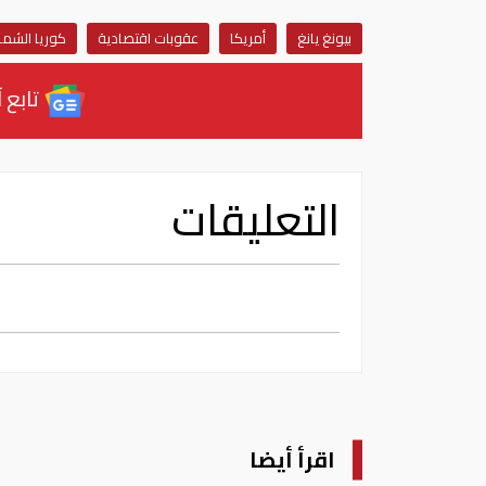
بيونغ يانغ
أمريكا
عقوبات اقتصادية
كوريا الشما
تابع آ
التعليقات
اقرأ أيضا