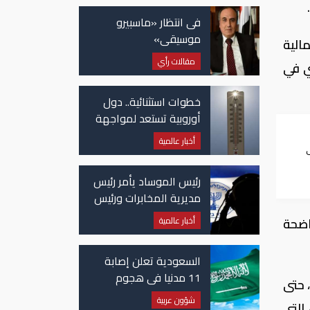
فى انتظار «ماسبيرو
موسيقى»
الية
مقالات رأي
ي في
خطوات استثنائية.. دول
أوروبية تستعد لمواجهة
موجة حر غير مسبوقة
أخبار عالمية
ن
رئيس الموساد يأمر رئيس
مديرية المخابرات ورئيس
قسم إيران بالاستقالة
أخبار عالمية
اضحة
السعودية تعلن إصابة
11 مدنيا في هجوم
 حتى
حوثي على نجران
شؤون عربية
التي