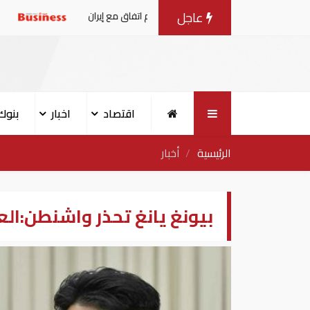
عاجل
ترامب في طريقه الى إبرام اتفاق مع إيران
فى انتظار «ماسب
اقتصاد
اخبار
بنوك
الرئيسية
أخبار
بيونغ يانغ تحذر واشنطن:ال