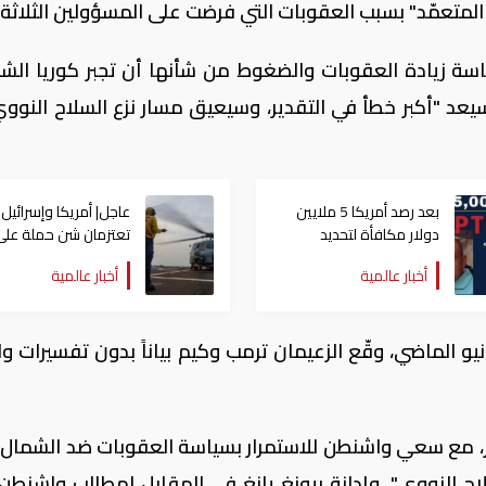
ز المتعمّد" بسبب العقوبات التي فرضت على المسؤولين الثلاثة.
سة زيادة العقوبات والضغوط من شأنها أن تجبر كوريا الشم
يعد "أكبر خطأ في التقدير، وسيعيق مسار نزع السلاح النوو
بعد رصد أمريكا 5 ملايين
عاجل| أمريكا وإسرائيل
دولار مكافأة لتحديد
تعتزمان شن ​حملة على
مكانه.. المكسيك تعتقل
أهداف للطاقة في ⁠إيرا
أخبار عالمية
أخبار عالمية
"بونشو"
و الماضي، وقّع الزعيمان ترمب وكيم بياناً بدون تفسيرات و
ر، مع سعي واشنطن للاستمرار بسياسة العقوبات ضد الشمال،
اح النووي"، وإدانة بيونغ يانغ في المقابل لمطالب واشنطن 