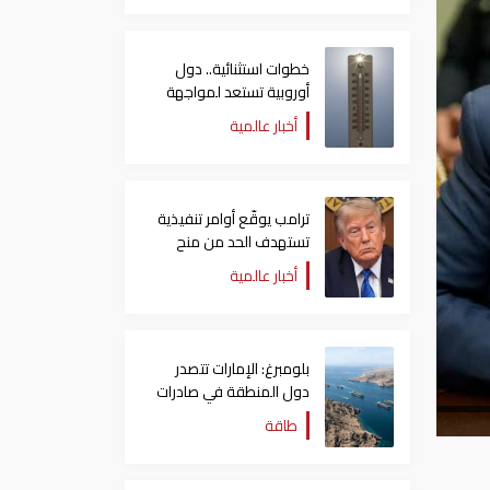
خطوات استثنائية.. دول
أوروبية تستعد لمواجهة
موجة حر غير مسبوقة
أخبار عالمية
ترامب يوقّع أوامر تنفيذية
تستهدف الحد من منح
الجنسية الأمريكية بالولادة
أخبار عالمية
بلومبرغ: الإمارات تتصدر
دول المنطقة في صادرات
النفط عبر مضيق هرمز
طاقة