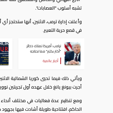
تشبه أسلوب "العصابات".
وأعلنت إدارة ترمب، الاثنين، أنها ستحتجز أي
في قمع حرية التعبير.
ترامب: أمريكا تمتلك ذخائر
"أكثر بكثير" مما تحتاجه
أخبار عالمية
ويأتي ذلك فيما تحيي كوريا الشمالية الاثنين
أجرت بيونغ يانغ خلال عهده أول تجربتين نوويت
ومع تنظيم عدة فعاليات في مختلف أنحاء ا
الحاكم، افتتاحية طويلة أشادت فيها بجهود ك