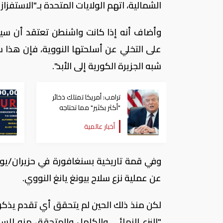
الشمالية، اتهم الولايات المتحدة بـ"الاستفزا
وأضاف أنه إذا كانت واشنطن تعتقد أن سيا
على التخلي عن أسلحتها النووية، فإن هذا س
شبه الجزيرة الكورية إلى الأبد".
ترامب: أمريكا تمتلك ذخائر
"أكثر بكثير" مما تحتاجه
أخبار عالمية
وفي قمة تاريخية بسنغافورة في حزيران/يوني
عن عملية نزع سلاح بيونغ يانغ النووي.
لكن منذ ذلك الحين لم يتحقق أي تقدم يذك
"النزع النهائي والكامل والمتحقق منه للسل