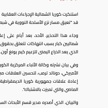
استنكرت كوريا الشمالية الإجراءات العقابي
قد "تعيق مسار نزع الأسلحة النووية في شبه ال
وجاء هذا التحذير، الأحد، بعد أيام على 
شماليين كبار بسبب انتهاكات تتعلق بحقوق 
الذي يعد الذراع اليمنى للزعيم كيم يونغ أون.
وفي بيان نشرته وكالة الأنباء المركزية الكور
الأميركي، دونالد ترمب، لتحسين العلاقات مع 
إعادة علاقات جمهورية كوريا الديمقراطية ا
الماضي والتي تميزت بالاشتباك".
والبيان، الذي أصدره مدير قسم الأبحاث السيا